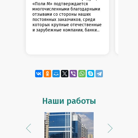
«Поли М» подтверждается
европей
многочисленными благодарными
безопас
отзывами со стороны наших
климати
постоянных заказчиков, среди
Роллетн
которых крупные отечественные
защиты
и зарубежные компании, банки...
проемов
Наши работы