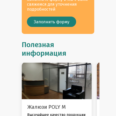
свяжемся для уточнения
подробностей
Заполнить форму
Полезная
узнать больше
информация
Жалюзи POLY M
Роль
Высочайшее качество продукции
Рольста