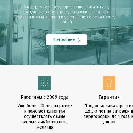
дверей:
Изготовление кассовых кабин по инструкции Народного
Мы стремимся безукоризненно вписать нашу
это современная и надёжная защита окон, входных и
Изготовлены из высокотехнологичных алюминиевых
Алюминиевые
Банка Казахстана с применением всех техник
продукцию в обстановку заказчика, используя
въездных групп, витрин магазинов, офисов.
сплавов с минимальным весом.
Стеклянные
безопасности.
различные материалы и успешно их сочетая между
Глухие
собой.
Раздвижные
Подробнее
Подробнее
Подробнее
Подробнее
Подробнее
Работаем c 2009 года
Гарантия
Уже более 10 лет на рынке
Предоставляем гаранти
и помогает клиентам
до 3-х лет на витражи и
осуществлять самые
перегородки. До 1 года 
смелые и амбициозные
двери
желания