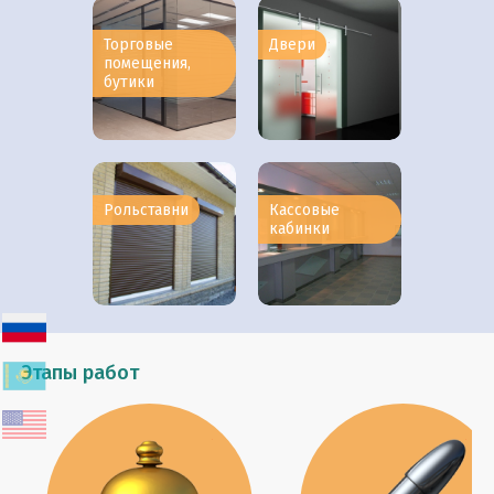
Торговые
Двери
помещения,
бутики
Рольставни
Кассовые
кабинки
Этапы работ