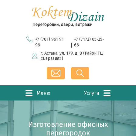
Перейти к основному содержанию
+7 (701) 961 91
+7 (7172) 65-25-
96
66
г. Астана, ул. 179, д. 8 (Район ТЦ
«Евразия»)
Меню
Услуги
Изготовление дверей
Изготовление офисных
Кассовые кабинки
перегородок
Рольставни
Витражи
Мы предлагаем производство следующих типов